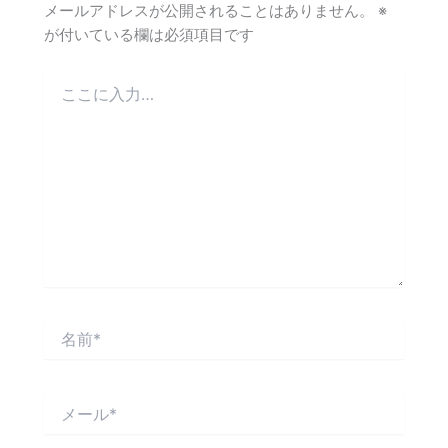
メールアドレスが公開されることはありません。
※
が付いている欄は必須項目です
こ
こ
に
入
力…
名
前
*
メ
ー
ル