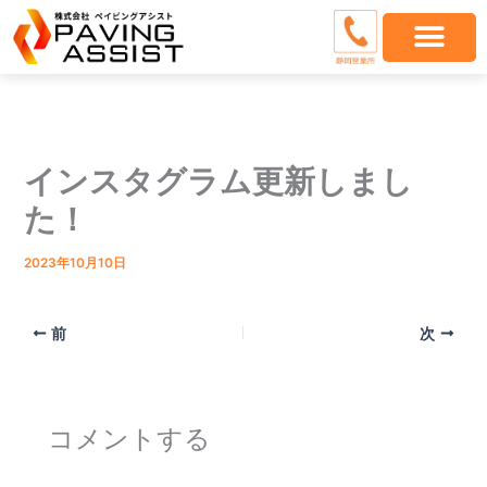
内
容
を
ス
キ
ッ
プ
インスタグラム更新しまし
た！
2023年10月10日
前
次
コメントする