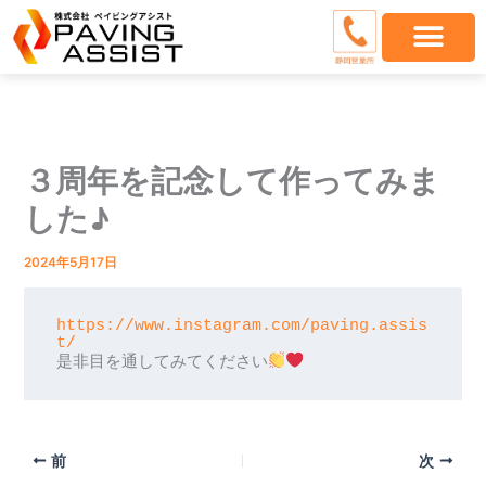
内
容
を
ス
キ
ッ
プ
３周年を記念して作ってみま
した♪
2024年5月17日
https://www.instagram.com/paving.assis
t/
是非目を通してみてください
前
次